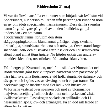
Riddersholm 21 maj
Vi var tio förväntansfulla exkuranter som började vår kvällstur vid
Södersundet, Riddersholm. Redan från parkeringen kunde vi höra
en av områdets specialiteter, härmsångaren. Dess gamla svenska
namn är gulsångare på grund av att den är alldeles gul på
undersidan - ett bra namn.
I Södersundet fanns, förutom den stora
skäggdoppingkolonin, bland annat gråhäger, vigg, skedand,
drillsnäppa, strandskata, rödbena och tofsvipa. Över strandskogen
snappade ladu- och hussvalor efter insekter och i buskmarkerna
sjöng bland annat törnsångare. Nu hördes också den andra av
områdets klenoder, rosenfinken, från andra sidan viken.
Från berget på Kvarnudden, med fin utsikt över Norrsundet och
Riddersholms gård fick vi uppleva havsörnar som passerade på
nära håll, svartvita flugsnappare vid holk, sjungande gulsparv och
sävsparv och i sjöns vassar sävsångare och ett par tranor. En
backsvala jagade insekter med fler ladu- och hussvalor.
Vi fortsatte västerut över spången och njöt av blommande
majvivor, rosettjungfrulin och den rara och mycket småväxta
kvällsmaskrosen. I aspskogen spelade en spillkråka och i i
hasselsnåren sjöng löv- och ärtsångare. På en död ask letade en
större hackspett mat.