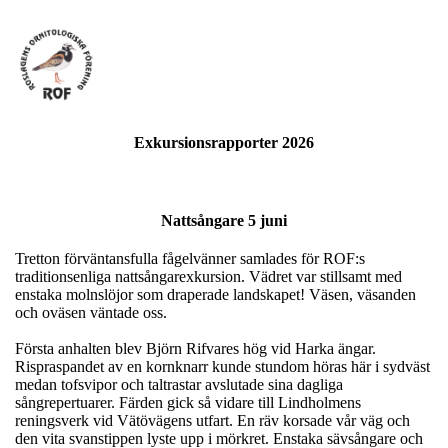
Exkursionsrapporter 2026
Nattsångare 5 juni
Tretton förväntansfulla fågelvänner samlades för ROF:s
traditionsenliga nattsångarexkursion. Vädret var stillsamt med
enstaka molnslöjor som draperade landskapet! Väsen, väsanden
och oväsen väntade oss.
Första anhalten blev Björn Rifvares hög vid Harka ängar.
Rispraspandet av en kornknarr kunde stundom höras här i sydväst
medan tofsvipor och taltrastar avslutade sina dagliga
sångrepertuarer. Färden gick så vidare till Lindholmens
reningsverk vid Vätövägens utfart. En räv korsade vår väg och
den vita svanstippen lyste upp i mörkret. Enstaka sävsångare och