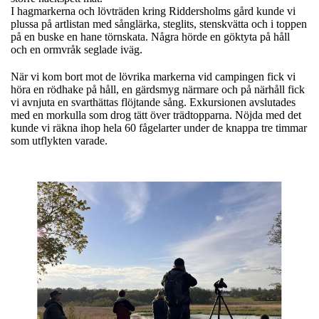
I hagmarkerna och lövträden kring Riddersholms gård kunde vi
plussa på artlistan med sånglärka, steglits, stenskvätta och i toppen
på en buske en hane törnskata. Några hörde en göktyta på håll
och en ormvråk seglade iväg.
När vi kom bort mot de lövrika markerna vid campingen fick vi
höra en rödhake på håll, en gärdsmyg närmare och på närhåll fick
vi avnjuta en svarthättas flöjtande sång. Exkursionen avslutades
med en morkulla som drog tätt över trädtopparna. Nöjda med det
kunde vi räkna ihop hela 60 fågelarter under de knappa tre timmar
som utflykten varade.