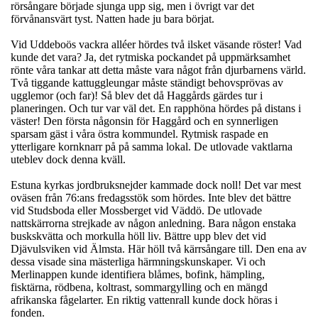
rörsångare började sjunga upp sig, men i övrigt var det
förvånansvärt tyst. Natten hade ju bara börjat.
Vid Uddeboös vackra alléer hördes två ilsket väsande röster! Vad
kunde det vara? Ja, det rytmiska pockandet på uppmärksamhet
rönte våra tankar att detta måste vara något från djurbarnens värld.
Två tiggande kattuggleungar måste ständigt behovsprövas av
ugglemor (och far)! Så blev det då Haggårds gärdes tur i
planeringen. Och tur var väl det. En rapphöna hördes på distans i
väster! Den första någonsin för Haggård och en synnerligen
sparsam gäst i våra östra kommundel. Rytmisk raspade en
ytterligare kornknarr på på samma lokal. De utlovade vaktlarna
uteblev dock denna kväll.
Estuna kyrkas jordbruksnejder kammade dock noll! Det var mest
oväsen från 76:ans fredagsstök som hördes. Inte blev det bättre
vid Studsboda eller Mossberget vid Väddö. De utlovade
nattskärrorna strejkade av någon anledning. Bara någon enstaka
buskskvätta och morkulla höll liv. Bättre upp blev det vid
Djävulsviken vid Älmsta. Här höll två kärrsångare till. Den ena av
dessa visade sina mästerliga härmningskunskaper. Vi och
Merlinappen kunde identifiera blåmes, bofink, hämpling,
fisktärna, rödbena, koltrast, sommargylling och en mängd
afrikanska fågelarter. En riktig vattenrall kunde dock höras i
fonden.