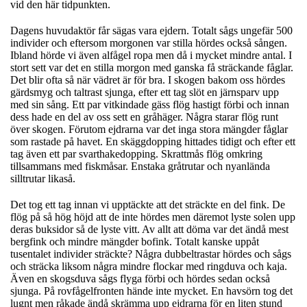
vid den här tidpunkten.
Dagens huvudaktör får sägas vara ejdern. Totalt sågs ungefär 500
individer och eftersom morgonen var stilla hördes också sången.
Ibland hörde vi även alfågel ropa men då i mycket mindre antal. I
stort sett var det en stilla morgon med ganska få sträckande fåglar.
Det blir ofta så när vädret är för bra. I skogen bakom oss hördes
gärdsmyg och taltrast sjunga, efter ett tag slöt en järnsparv upp
med sin sång. Ett par vitkindade gäss flög hastigt förbi och innan
dess hade en del av oss sett en gråhäger. Några starar flög runt
över skogen. Förutom ejdrarna var det inga stora mängder fåglar
som rastade på havet. En skäggdopping hittades tidigt och efter ett
tag även ett par svarthakedopping. Skrattmås flög omkring
tillsammans med fiskmåsar. Enstaka gråtrutar och nyanlända
silltrutar likaså.
Det tog ett tag innan vi upptäckte att det sträckte en del fink. De
flög på så hög höjd att de inte hördes men däremot lyste solen upp
deras buksidor så de lyste vitt. Av allt att döma var det ändå mest
bergfink och mindre mängder bofink. Totalt kanske uppåt
tusentalet individer sträckte? Några dubbeltrastar hördes och sågs
och sträcka liksom några mindre flockar med ringduva och kaja.
Även en skogsduva sågs flyga förbi och hördes sedan också
sjunga. På rovfågelfronten hände inte mycket. En havsörn tog det
lugnt men råkade ändå skrämma upp ejdrarna för en liten stund