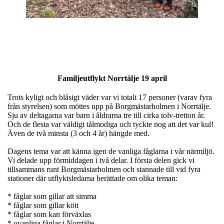
Familjeutflykt Norrtälje 19 april
Trots kyligt och blåsigt väder var vi totalt 17 personer (varav fyra
från styrelsen) som möttes upp på Borgmästarholmen i Norrtälje.
Sju av deltagarna var barn i åldrarna tre till cirka tolv-tretton år.
Och de flesta var väldigt tålmodiga och tyckte nog att det var kul!
Även de två minsta (3 och 4 år) hängde med.
Dagens tema var att känna igen de vanliga fåglarna i vår närmiljö.
Vi delade upp förmiddagen i två delar. I första delen gick vi
tillsammans runt Borgmästarholmen och stannade till vid fyra
stationer där utflyktsledarna berättade om olika teman:
* fåglar som gillar att simma
* fåglar som gillar kött
* fåglar som kan förväxlas
* ovanliga fåglar i Norrtälje