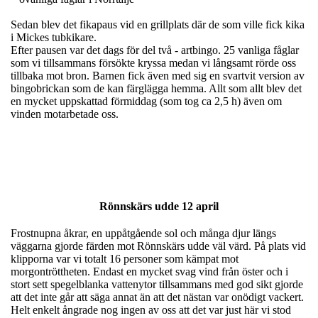
Sedan blev det fikapaus vid en grillplats där de som ville fick kika
i Mickes tubkikare.
Efter pausen var det dags för del två - artbingo. 25 vanliga fåglar
som vi tillsammans försökte kryssa medan vi långsamt rörde oss
tillbaka mot bron. Barnen fick även med sig en svartvit version av
bingobrickan som de kan färglägga hemma. Allt som allt blev det
en mycket uppskattad förmiddag (som tog ca 2,5 h) även om
vinden motarbetade oss.
Rönnskärs udde 12 april
Frostnupna åkrar, en uppåtgående sol och många djur längs
väggarna gjorde färden mot Rönnskärs udde väl värd. På plats vid
klipporna var vi totalt 16 personer som kämpat mot
morgontröttheten. Endast en mycket svag vind från öster och i
stort sett spegelblanka vattenytor tillsammans med god sikt gjorde
att det inte går att säga annat än att det nästan var onödigt vackert.
Helt enkelt ångrade nog ingen av oss att det var just här vi stod