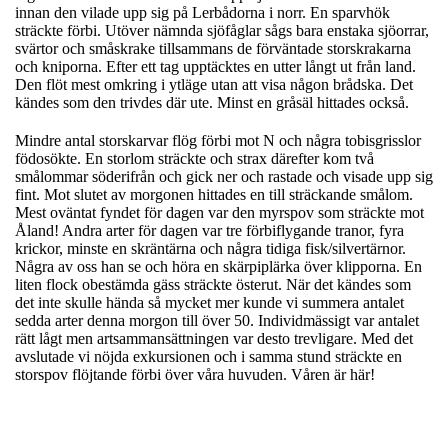
innan den vilade upp sig på Lerbådorna i norr. En sparvhök
sträckte förbi. Utöver nämnda sjöfåglar sågs bara enstaka sjöorrar,
svärtor och småskrake tillsammans de förväntade storskrakarna
och kniporna. Efter ett tag upptäcktes en utter långt ut från land.
Den flöt mest omkring i ytläge utan att visa någon brådska. Det
kändes som den trivdes där ute. Minst en gråsäl hittades också.
Mindre antal storskarvar flög förbi mot N och några tobisgrisslor
födosökte. En storlom sträckte och strax därefter kom två
smålommar söderifrån och gick ner och rastade och visade upp sig
fint. Mot slutet av morgonen hittades en till sträckande smålom.
Mest oväntat fyndet för dagen var den myrspov som sträckte mot
Åland! Andra arter för dagen var tre förbiflygande tranor, fyra
krickor, minste en skräntärna och några tidiga fisk/silvertärnor.
Några av oss han se och höra en skärpiplärka över klipporna. En
liten flock obestämda gäss sträckte österut. När det kändes som
det inte skulle hända så mycket mer kunde vi summera antalet
sedda arter denna morgon till över 50. Individmässigt var antalet
rätt lågt men artsammansättningen var desto trevligare. Med det
avslutade vi nöjda exkursionen och i samma stund sträckte en
storspov flöjtande förbi över våra huvuden. Våren är här!