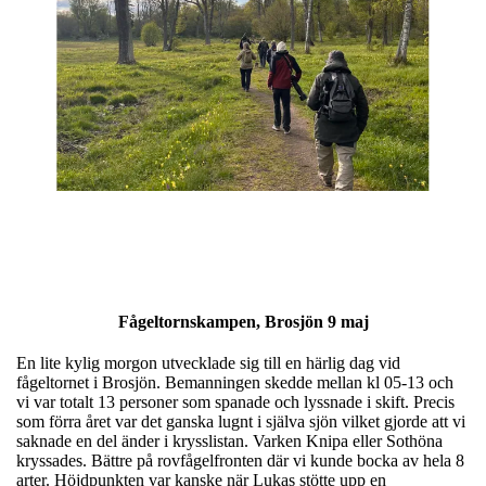
Fågeltornskampen, Brosjön 9 maj
En lite kylig morgon utvecklade sig till en härlig dag vid
fågeltornet i Brosjön. Bemanningen skedde mellan kl 05-13 och
vi var totalt 13 personer som spanade och lyssnade i skift. Precis
som förra året var det ganska lugnt i själva sjön vilket gjorde att vi
saknade en del änder i krysslistan. Varken Knipa eller Sothöna
kryssades. Bättre på rovfågelfronten där vi kunde bocka av hela 8
arter. Höjdpunkten var kanske när Lukas stötte upp en